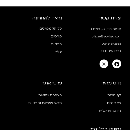
יצירת קשר
נראה לאחרונה
כל הקמפיינים
מנחם בגין 42, רמת גן
פרסום
office@go-bsd.co.il
03-613-3555
הפקות
דברו איתנו >>
יח”צ
ניווט מהיר
פרטי אתר
דף הבית
הצהרת נגישות
מי אנחנו
תנאי שימוש ופרטיות
הצטרפו אלינו
זמינים בכל דרך