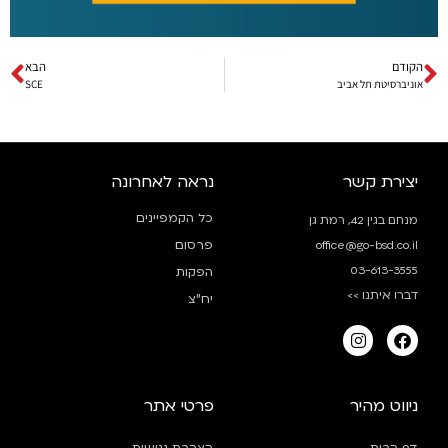
הקודם
הבא
אוניברסיטת תל אביב
SCE
יצירת קשר
נראה לאחרונה
כל הקמפיינים
מנחם בגין 42, רמת גן
פרסום
office@go-bsd.co.il
03-613-3555
הפקות
דברו איתנו >>
יח”צ
ניווט מהיר
פרטי אתר