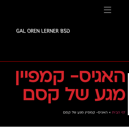
האגיס- קמפיין
מגע של קסם
דף הבית
»
האגיס- קמפיין מגע של קסם