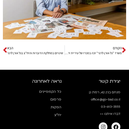
הקודם
הבא
משרד "גל-אורן-לרנר" זכה במכרז של עיריית ירושלים
שינויים במחלקת הדוברות והיח"צ בגל אורן לרנר
יצירת קשר
נראה לאחרונה
כל הקמפיינים
מנחם בגין 42, רמת גן
פרסום
office@go-bsd.co.il
03-613-3555
הפקות
דברו איתנו >>
יח”צ