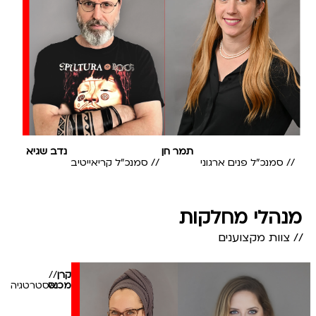
תמר חן
נדב שגיא
// סמנכ"ל פנים ארגוני
// סמנכ"ל קריאייטיב
מנהלי מחלקות
// צוות מקצוענים
קרן
//
מכנס
אסטרטגיה