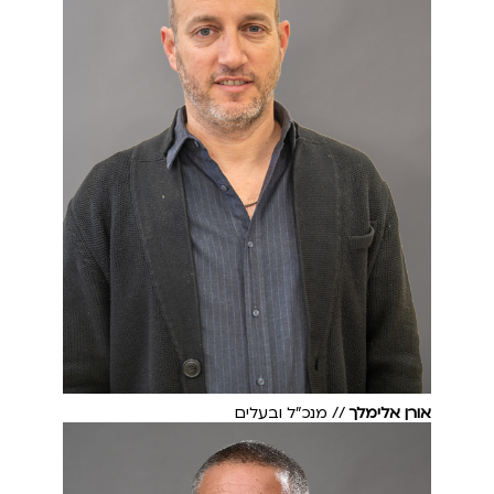
אורן אלימלך
// מנכ"ל ובעלים