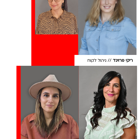
ריקי פרוינד
// ניהול לקוח