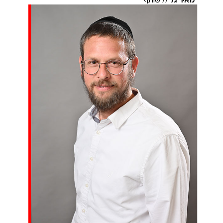
מאיר גל
// שותף