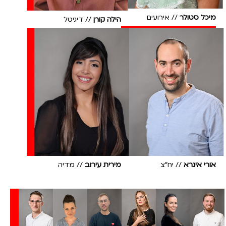
מיכל סטולר
// אירועים
הילה קורן
// דיגיטל
אורי איגרא
// יח"צ
מירית עירוב
// מדיה