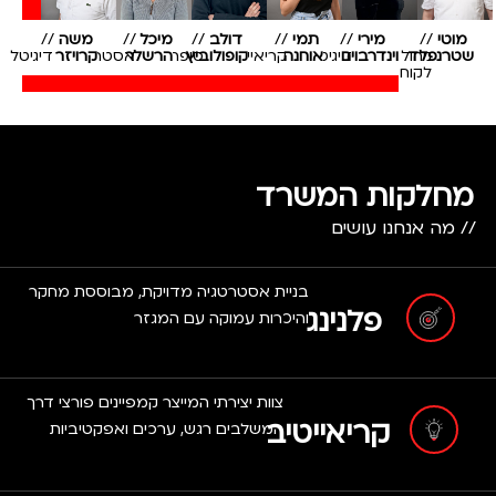
מוטי
//
מירי
//
תמי
//
דולב
//
מיכל
//
משה
//
שטרנפלד
ניהול
וינדרבוים
דיגיטל
אוחנה
קריאייטיב
קופולוביץ
סופרוויזר
הרשלר
אסטרטגיה
קרויזר
דיגיטל
לקוח
מחלקות המשרד
// מה אנחנו עושים
בניית אסטרטגיה מדויקת, מבוססת מחקר
פלנינג
והיכרות עמוקה עם המגזר
צוות יצירתי המייצר קמפיינים פורצי דרך
קריאייטיב
המשלבים רגש, ערכים ואפקטיביות