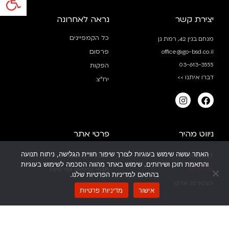
יצירת קשר
נראה לאחרונה
כל הקמפיינים
מנחם בגין 42, רמת גן
פרסום
office@go-bsd.co.il
03-613-3555
הפקות
דברו איתנו >>
יח”צ
ניווט מהיר
פרטי אתר
האתר עושה שימוש בעוגיות לצורך שיפור חוויית הגלישה, ניתוח תנועה
דף הבית
הצהרת נגישות
והתאמת תוכן ושירותים. שימוש באתר מהווה הסכמה לשימוש בעוגיות
מי אנחנו
תנאי שימוש ופרטיות
בהתאם למדיניות הפרטיות שלנו.
הצטרפו אלינו
אישור
מדיניות פרטיות
זמינים בכל דרך