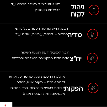
ליווי אישי וצמוד, משלב הבריף ועד
ניהול
להצלחת הקמפיין
לקוח
תכנון, קנייה ופריסה חכמה בכל ערוצי
מדיה
המדיה – דיגיטל, עיתונות, שילוט ועוד
חיבור למובילי דעה והשגת חשיפה
יח"צ
מקסימלית בתקשורת המגזרית והכללית
מחלקת ההפקות שלנו מרימה כל אירוע
לרמה אחרת – מענה אישי, הפקה
הפקות
מדויקת בעוצמות גבוהות, הכל במקום –
מקסימום חוויות ואפס דאגות!
פתח