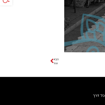
הבא
תהל
כל דרך