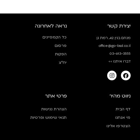
יצירת קשר
נראה לאחרונה
כל הקמפיינים
מנחם בגין 42, רמת גן
פרסום
office@go-bsd.co.il
03-613-3555
הפקות
דברו איתנו >>
יח”צ
ניווט מהיר
פרטי אתר
דף הבית
הצהרת נגישות
מי אנחנו
תנאי שימוש ופרטיות
הצטרפו אלינו