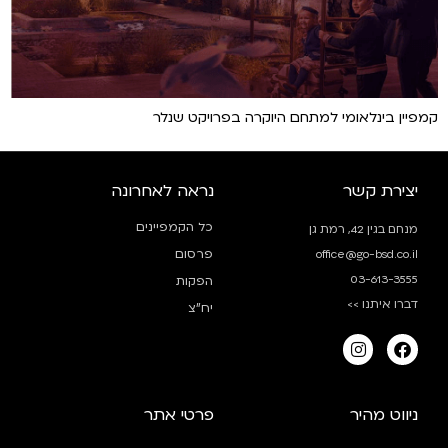
קמפיין בינלאומי למתחם היוקרה בפרויקט שנלר
יצירת קשר
נראה לאחרונה
כל הקמפיינים
מנחם בגין 42, רמת גן
פרסום
office@go-bsd.co.il
03-613-3555
הפקות
דברו איתנו >>
יח”צ
ניווט מהיר
פרטי אתר