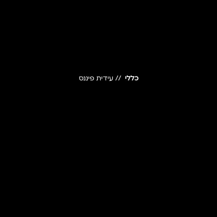
כללי
// עידית פיננס