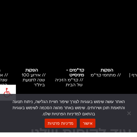
הפקות
קד"מים -
הפקות
ה
רף |
// מתחמי קד"מ
מיניסייט
// אירוע 100
// קד"מ הזכיה
שנה לתנועת
שנה 
פתח
של הבית
בית"ר
הרצי
האתר עושה שימוש בעוגיות לצורך שיפור חוויית הגלישה, ניתוח תנועה
והתאמת תוכן ושירותים. שימוש באתר מהווה הסכמה לשימוש בעוגיות
בהתאם למדיניות הפרטיות שלנו.
אישור
מדיניות פרטיות
עוד לקוחות שלנו