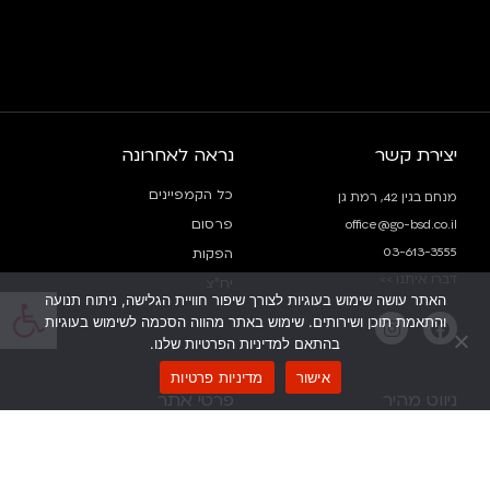
יצירת קשר
נראה לאחרונה
כל הקמפיינים
מנחם בגין 42, רמת גן
פרסום
office@go-bsd.co.il
03-613-3555
הפקות
דברו איתנו >>
יח”צ
פתח
האתר עושה שימוש בעוגיות לצורך שיפור חוויית הגלישה, ניתוח תנועה
והתאמת תוכן ושירותים. שימוש באתר מהווה הסכמה לשימוש בעוגיות
בהתאם למדיניות הפרטיות שלנו.
אישור
מדיניות פרטיות
ניווט מהיר
פרטי אתר
דף הבית
הצהרת נגישות
מי אנחנו
תנאי שימוש ופרטיות