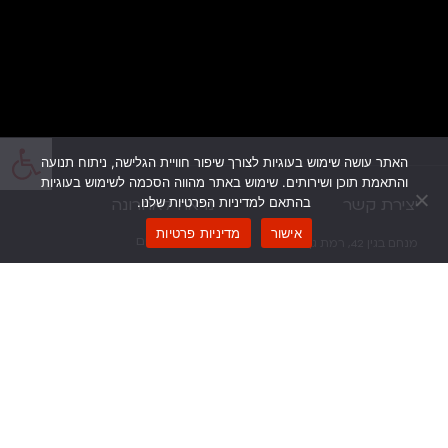
פתח
האתר עושה שימוש בעוגיות לצורך שיפור חוויית הגלישה, ניתוח תנועה
והתאמת תוכן ושירותים. שימוש באתר מהווה הסכמה לשימוש בעוגיות
יצירת קשר
נראה לאחרונה
בהתאם למדיניות הפרטיות שלנו.
אישור
מדיניות פרטיות
כל הקמפיינים
מנחם בגין 42, רמת גן
פרסום
office@go-bsd.co.il
03-613-3555
הפקות
דברו איתנו >>
יח”צ
ניווט מהיר
פרטי אתר