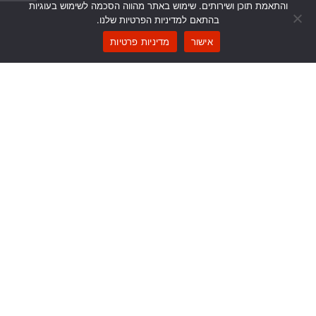
והתאמת תוכן ושירותים. שימוש באתר מהווה הסכמה לשימוש בעוגיות
בהתאם למדיניות הפרטיות שלנו.
אישור
מדיניות פרטיות
יצירת קשר
נראה לאחרונה
כל הקמפיינים
מנחם בגין 42, רמת גן
פרסום
office@go-bsd.co.il
03-613-3555
הפקות
דברו איתנו >>
יח”צ
ניווט מהיר
פרטי אתר
דף הבית
הצהרת נגישות