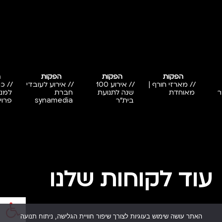
הפקות
הפקות
הפקות
ה
// מארזי חורף |
// אירוע 100
// אירוע לעובדי
// כ
ר
מאוחדת
שנה לתנועת
חברת
למנה
בית"ר
synamedia
פרוי
עוד לקוחות שלנו
פתח
האתר עושה שימוש בעוגיות לצורך שיפור חוויית הגלישה, ניתוח תנועה