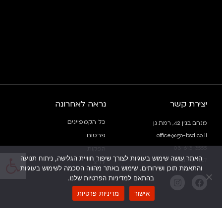
יצירת קשר
נראה לאחרונה
כל הקמפיינים
מנחם בגין 42, רמת גן
פרסום
office@go-bsd.co.il
03-613-3555
הפקות
פתח
האתר עושה שימוש בעוגיות לצורך שיפור חוויית הגלישה, ניתוח תנועה
דברו איתנו >>
יח”צ
והתאמת תוכן ושירותים. שימוש באתר מהווה הסכמה לשימוש בעוגיות
בהתאם למדיניות הפרטיות שלנו.
אישור
מדיניות פרטיות
ניווט מהיר
פרטי אתר