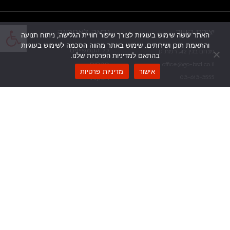
פתח
יצירת קשר
נראה לאחרונה
האתר עושה שימוש בעוגיות לצורך שיפור חוויית הגלישה, ניתוח תנועה
והתאמת תוכן ושירותים. שימוש באתר מהווה הסכמה לשימוש בעוגיות
כל הקמפיינים
מנחם בגין 42, רמת גן
בהתאם למדיניות הפרטיות שלנו.
פרסום
office@go-bsd.co.il
אישור
מדיניות פרטיות
03-613-3555
הפקות
דברו איתנו >>
יח”צ
ניווט מהיר
פרטי אתר
דף הבית
הצהרת נגישות
מי אנחנו
תנאי שימוש ופרטיות
הצטרפו אלינו
זמינים בכל דרך