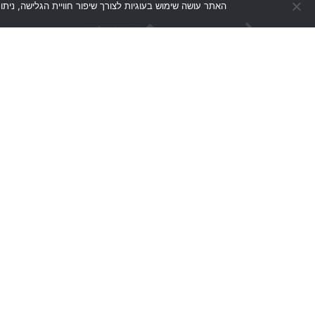
האתר עושה שימוש בעוגיות לצורך שיפור חוויית הגלישה, נית
יצירת קשר
נראה לאחרונה
ני
מנחם בגין 42, רמת גן
כל הקמפיינים
ד
office@go-bsd.co.il
פרסום
מי
03-613-3555
הפקות
הצ
דברו איתנו >>
יח”צ