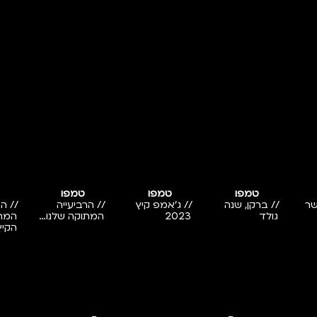
טמפו
טמפו
טמפו
שר
// ברקן, שנה
// ג'אמפ קיץ
// הרביעייה
// ה
גולד
2023
המתוקה שלנו…
המר
הקיץ