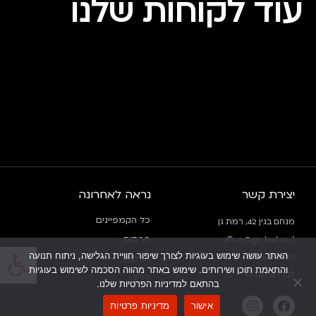
עוד לקוחות שלנו
יצירת קשר
נראה לאחרונה
כל הקמפיינים
מנחם בגין 42, רמת גן
פרסום
office@go-bsd.co.il
פתח
האתר עושה שימוש בעוגיות לצורך שיפור חוויית הגלישה, ניתוח תנועה
03-613-3555
הפקות
והתאמת תוכן ושירותים. שימוש באתר מהווה הסכמה לשימוש בעוגיות
דברו איתנו >>
יח”צ
בהתאם למדיניות הפרטיות שלנו.
אישור
מדיניות פרטיות