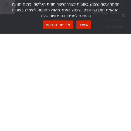
פתח
האתר עושה שימוש בעוגיות לצורך שיפור חוויית הגלישה, ניתוח תנועה
כל הקמפיינים
מנחם בגין 42, רמת גן
והתאמת תוכן ושירותים. שימוש באתר מהווה הסכמה לשימוש בעוגיות
פרסום
office@go-bsd.co.il
בהתאם למדיניות הפרטיות שלנו.
03-613-3555
הפקות
אישור
מדיניות פרטיות
דברו איתנו >>
יח”צ
ניווט מהיר
פרטי אתר
דף הבית
הצהרת נגישות
מי אנחנו
תנאי שימוש ופרטיות
הצטרפו אלינו
זמינים בכל דרך