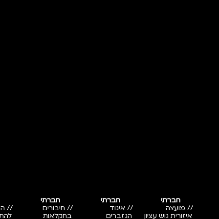
חברתי
חברתי
חברתי
// מועצה
// איגוד
// חיבורים
// ה
איזורית גוש עציון
הגזברים
בחקלאות
להתנ