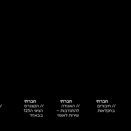
חברתי
חברתי
חברתי
// חיבורים
// האגודה
// הקונגרס
/
בחקלאות
להתנדבות –
הציוני ה125
שירות לאומי
בבאזל