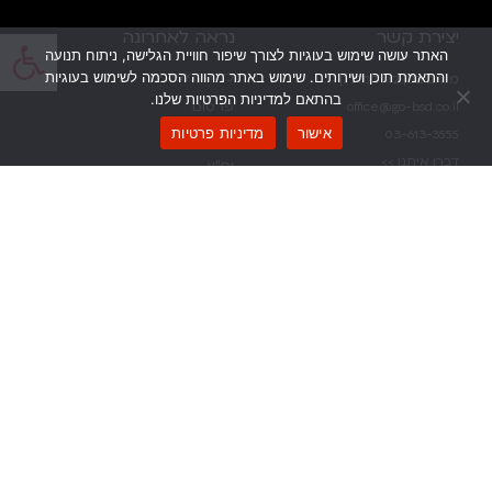
פתח
יצירת קשר
נראה לאחרונה
האתר עושה שימוש בעוגיות לצורך שיפור חוויית הגלישה, ניתוח תנועה
והתאמת תוכן ושירותים. שימוש באתר מהווה הסכמה לשימוש בעוגיות
כל הקמפיינים
מנחם בגין 42, רמת גן
בהתאם למדיניות הפרטיות שלנו.
פרסום
office@go-bsd.co.il
אישור
מדיניות פרטיות
03-613-3555
הפקות
דברו איתנו >>
יח”צ
ניווט מהיר
פרטי אתר
דף הבית
הצהרת נגישות
מי אנחנו
תנאי שימוש ופרטיות
הצטרפו אלינו
זמינים בכל דרך