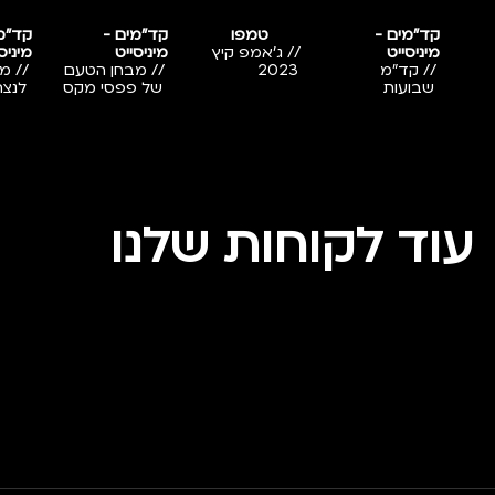
קד"מים -
טמפו
קד"מים -
קד"מ
מיניסייט
// ג'אמפ קיץ
מיניסייט
מיניס
// קד”מ
2023
// מבחן הטעם
// מ
שבועות
של פפסי מקס
לנצח
עוד לקוחות שלנו