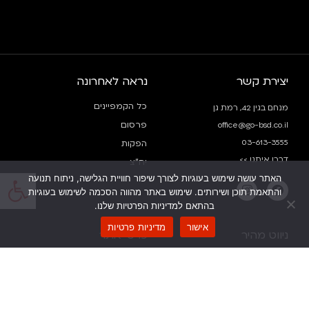
יצירת קשר
נראה לאחרונה
כל הקמפיינים
מנחם בגין 42, רמת גן
פרסום
office@go-bsd.co.il
03-613-3555
הפקות
דברו איתנו >>
יח”צ
פתח
האתר עושה שימוש בעוגיות לצורך שיפור חוויית הגלישה, ניתוח תנועה
והתאמת תוכן ושירותים. שימוש באתר מהווה הסכמה לשימוש בעוגיות
בהתאם למדיניות הפרטיות שלנו.
אישור
מדיניות פרטיות
ניווט מהיר
פרטי אתר
דף הבית
הצהרת נגישות
מי אנחנו
תנאי שימוש ופרטיות
הצטרפו אלינו